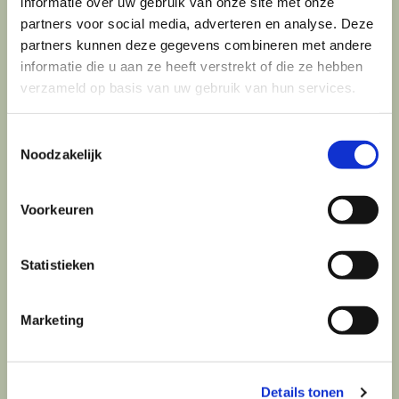
informatie over uw gebruik van onze site met onze
passend contract voor beide partijen te komen.
partners voor social media, adverteren en analyse. Deze
partners kunnen deze gegevens combineren met andere
Bancaire en Financiële interventies
informatie die u aan ze heeft verstrekt of die ze hebben
verzameld op basis van uw gebruik van hun services.
De transaction coordinator ondersteunt
ondernemingen ook op financieel gebied. Er kunnen
Toestemmingsselectie
adviezen gegeven worden over alle onderdelen van
Noodzakelijk
de financiële en bancaire zaken binnen een
onderneming.
Voorkeuren
Alle adviezen kunnen ook in samenwerking
gerealiseerd worden.
Statistieken
Terug naar overzicht
Marketing
Details tonen