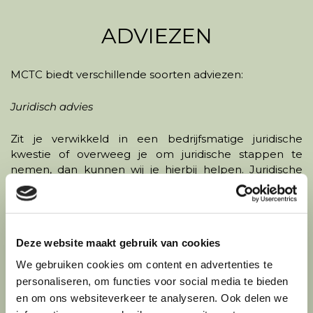
ADVIEZEN
MCTC biedt verschillende soorten adviezen:
Juridisch advies
Zit je verwikkeld in een bedrijfsmatige juridische
kwestie of overweeg je om juridische stappen te
nemen, dan kunnen wij je hierbij helpen. Juridische
kwesties klinken vaak angstaanjagend, maar met goed
advies weet je waar je aan toe bent.
Contractbesprekingen en onderhandelingen
.
Deze website maakt gebruik van cookies
Als transaction coordinator ondersteunen wij elke
We gebruiken cookies om content en advertenties te
stap bij de totstandkoming van een contract. Er zal
personaliseren, om functies voor social media te bieden
dan een kant-en-klare oplossing voorgelegd worden,
en om ons websiteverkeer te analyseren. Ook delen we
die met jou besproken zal worden om tot een