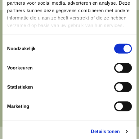
partners voor social media, adverteren en analyse. Deze
partners kunnen deze gegevens combineren met andere
informatie die u aan ze heeft verstrekt of die ze hebben
verzameld op basis van uw gebruik van hun services.
MC CONSULTING VORMT HET
RECHTSTREEKSE
Toestemmingsselectie
Noodzakelijk
AANSPREEKPUNT
VOOR AL JOUW BUSINESS
Voorkeuren
GERELATEERDE VRAGEN
Statistieken
Klik hier
Marketing
Details tonen